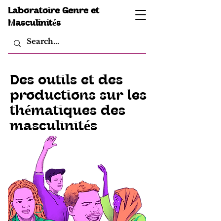
Laboratoire Genre et
Masculinités
Des outils et des
productions sur les
th
é
matiques des
masculinit
é
s