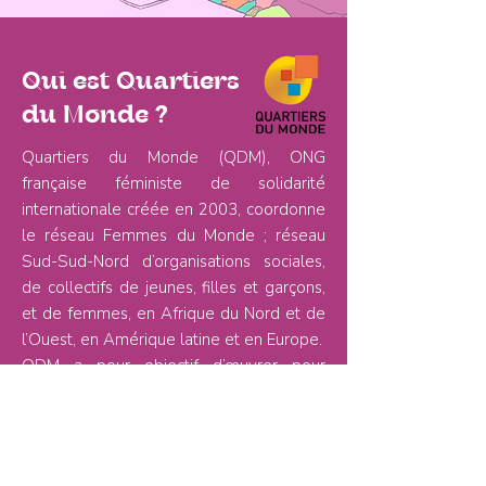
Qui est Quartiers
du Monde ?
Quartiers du Monde (QDM), ONG
française féministe de solidarité
internationale créée en 2003, coordonne
le réseau Femmes du Monde ; réseau
Sud-Sud-Nord d’organisations sociales,
de collectifs de jeunes, filles et garçons,
et de femmes, en Afrique du Nord et de
l’Ouest, en Amérique latine et en Europe.
QDM a pour objectif d’œuvrer pour
l’égalité de genre, d’encourager une
gouvernance participative et inclusive et
une citoyenneté affirmée aux Suds et
aux Nords pour contribuer à casser les